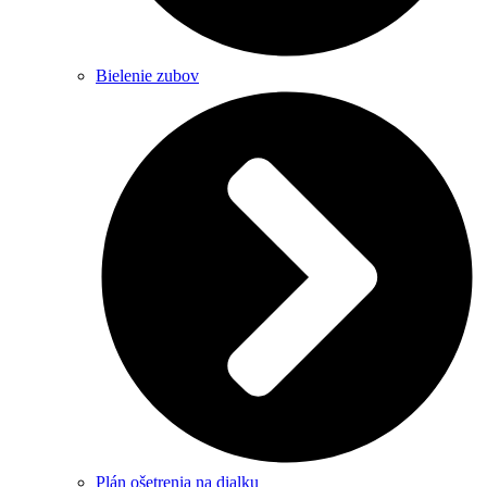
Bielenie zubov
Plán ošetrenia na dialku