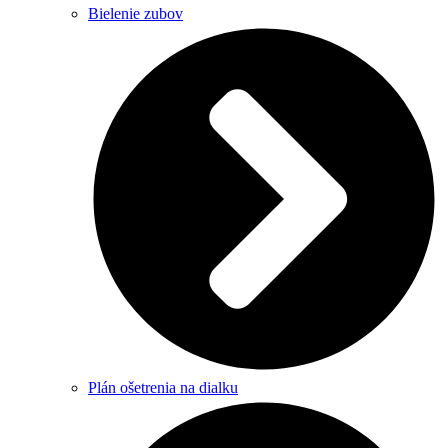
Bielenie zubov
Plán ošetrenia na dialku