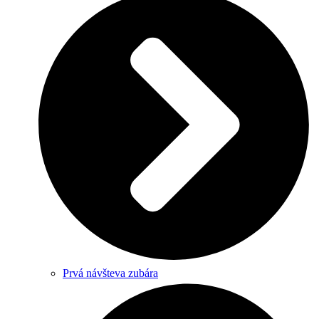
Prvá návšteva zubára