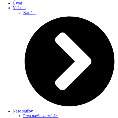
Úvod
Náš tím
Kariéra
Naše služby
Prvá návšteva zubára